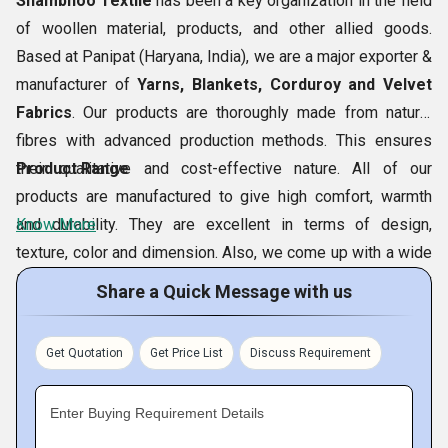
Shambhoo Textile
has been a key organization in the field
of woollen material, products, and other allied goods.
Based at Panipat (Haryana, India), we are a major exporter &
manufacturer of
Yarns, Blankets, Corduroy and Velvet
Fabrics
. Our products are thoroughly made from natural
fibres with advanced production methods. This ensures
their qualitative and cost-effective nature. All of our
Product Range
products are manufactured to give high comfort, warmth
and durability. They are excellent in terms of design,
Know More
texture, color and dimension. Also, we come up with a wide
line of
Low Price Blanket
which is beautiful and very
Share a Quick Message with us
useful. We have a right combination of skilled workforce
and advanced technologies that helps us to meet the ever-
Get Quotation
Get Price List
Discuss Requirement
growing needs of our customers across the globe.
Enter Buying Requirement Details
Company Details