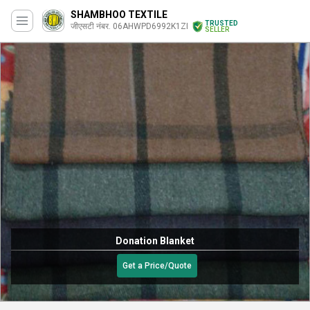
SHAMBHOO TEXTILE
TRUSTED
जीएसटी नंबर. 06AHWPD6992K1ZI
SELLER
Donation Blanket
Get a Price/Quote