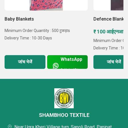
Baby Blankets
Defence Blanke
Minimum Order Quantity : 500 टुकड़ाs
₹ 100 आईएनआर
Delivery Time : 10-30 Days
Minimum Order Quan
Delivery Time : 10
WhatsApp
जांच भेजें
जांच भेजें
Get Latest Price
SHAMBHOO TEXTILE
Near Ugra Kheri Village turn, Sanoli Road, Panipat,